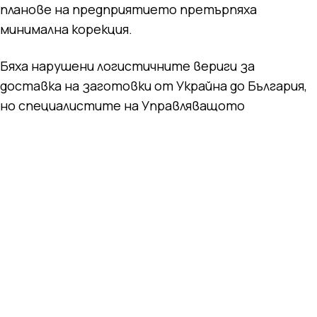
планове на предприятието претърпяха
минимална корекция.
Бяха нарушени логистичните вериги за
доставка на заготовки от Украйна до България,
но специалистите на Управляващото
дружество своевременно организираха
работата по алтернативни маршрути, които
осигуряват стабилна работа на предприятието
и съответно доставка на стоманени изделия за
балканските страни. Сега заготовката от
«Каметстал» (Украйна, град Камянск) се
доставя до «Промет Стил» чрез сухопътен
транспорт през териториите на Молдова и
Румъния, както и с речен транспорт по река
Дунав.